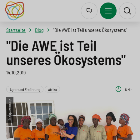
J
Z
Z
Z
u
u
u
u
m
r
m
r
Startseite
Blog
"Die AWE ist Teil unseres Ökosystems"
p
N
I
S
"Die AWE ist Teil
t
a
n
u
unseres Ökosystems"
o
v
h
c
l
i
a
h
14.10.2019
a
g
l
e
n
a
t
s
Agrar und Ernährung
Afrika
6 Min
g
t
s
p
© Aspuna Group
u
i
p
r
a
o
r
i
g
n
i
n