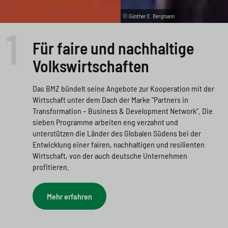
© Günther E. Bergmann
© iStock/FreshSplash
© Unsplash/Matt Halls
© Unsplash/Rohan Reddy
© Günther E. Bergmann
1
Für faire und nachhaltige
Volkswirtschaften
Das BMZ bündelt seine Angebote zur Kooperation mit der
Wirtschaft unter dem Dach der Marke "Partners in
Transformation – Business & Development Network". Die
sieben Programme arbeiten eng verzahnt und
unterstützen die Länder des Globalen Südens bei der
Entwicklung einer fairen, nachhaltigen und resilienten
Wirtschaft, von der auch deutsche Unternehmen
profitieren.
Mehr erfahren