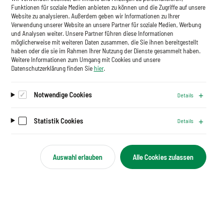
Indien. Langer Atem, der sich lohnt
Funktionen für soziale Medien anbieten zu können und die Zugriffe auf unsere
Website zu analysieren. Außerdem geben wir Informationen zu Ihrer
30.07.2026
Asien
Im Gespräch
6 Min
Verwendung unserer Website an unsere Partner für soziale Medien, Werbung
und Analysen weiter. Unsere Partner führen diese Informationen
möglicherweise mit weiteren Daten zusammen, die Sie ihnen bereitgestellt
Indien bietet dem deutschen Mittelstand riesige
haben oder die sie im Rahmen Ihrer Nutzung der Dienste gesammelt haben.
Chancen. Martha Scheifel erklärt im Interview wie das
Weitere Informationen zum Umgang mit Cookies und unsere
Datenschutzerklärung finden Sie
hier
.
neue Freihandelsabkommen und die AHK Indien den
Markteintritt erleichtern.
Notwendige Cookies
Details
Statistik Cookies
Details
© IPD
Auswahl erlauben
Alle Cookies zulassen