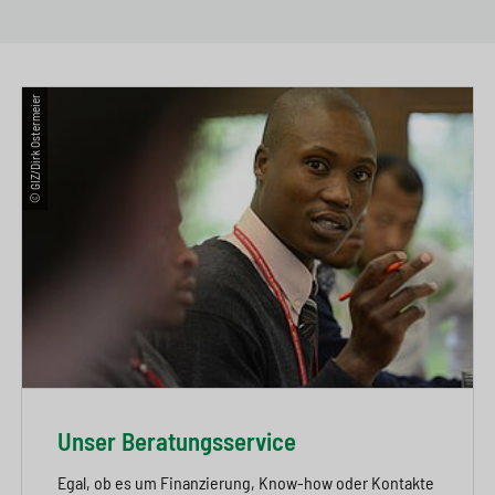
e
s
n
g
s
p
g
e
w
r
e
n
© GIZ/Dirk Ostermeier
i
i
n
>
t
n
>
c
g
h
e
n
>
>
Unser Beratungsservice
Egal, ob es um Finanzierung, Know-how oder Kontakte