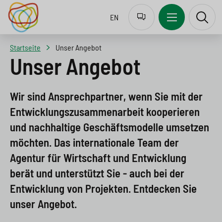
J
Z
Z
Z
EN
u
u
u
u
m
r
m
r
Startseite
Unser Angebot
p
N
I
S
Unser Angebot
t
a
n
u
o
v
h
c
Wir sind Ansprechpartner, wenn Sie mit der
l
i
a
h
Entwicklungszusammenarbeit kooperieren
und nachhaltige Geschäftsmodelle umsetzen
a
g
l
e
möchten. Das internationale Team der
n
a
t
s
Agentur für Wirtschaft und Entwicklung
g
t
s
p
berät und unterstützt Sie - auch bei der
u
i
p
r
Entwicklung von Projekten. Entdecken Sie
a
o
r
i
unser Angebot.
g
n
i
n