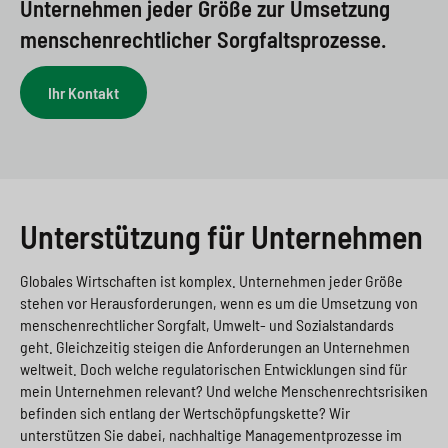
Unternehmen jeder Größe zur Umsetzung
e
s
n
g
menschenrechtlicher Sorgfaltsprozesse.
s
p
g
e
w
r
e
n
Ihr Kontakt
i
i
n
>
t
n
>
c
g
h
e
Unterstützung für Unternehmen
n
>
Globales Wirtschaften ist komplex. Unternehmen jeder Größe
>
stehen vor Herausforderungen, wenn es um die Umsetzung von
menschenrechtlicher Sorgfalt, Umwelt- und Sozialstandards
geht. Gleichzeitig steigen die Anforderungen an Unternehmen
weltweit. Doch welche regulatorischen Entwicklungen sind für
mein Unternehmen relevant? Und welche Menschenrechtsrisiken
befinden sich entlang der Wertschöpfungskette? Wir
unterstützen Sie dabei, nachhaltige Managementprozesse im