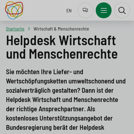
J
Z
Z
Z
EN
u
u
u
u
m
r
m
r
Startseite
Wirtschaft & Menschenrechte
p
N
I
S
Helpdesk Wirtschaft
t
a
n
u
und Menschenrechte
o
v
h
c
l
i
a
h
Sie möchten Ihre Liefer- und
a
g
l
e
Wertschöpfungsketten umweltschonend und
n
a
t
s
sozialverträglich gestalten? Dann ist der
g
t
s
p
Helpdesk Wirtschaft und Menschenrechte
u
i
p
r
der richtige Ansprechpartner. Als
kostenloses Unterstützungsangebot der
a
o
r
i
Bundesregierung berät der Helpdesk
g
n
i
n