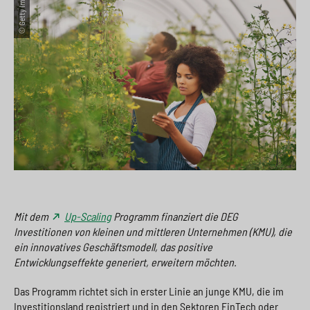
© Getty Images
e
s
n
g
s
p
g
e
w
r
e
n
i
i
n
>
t
n
>
c
g
h
e
n
>
>
Mit dem
Up-Scaling
Programm finanziert die DEG
Investitionen von kleinen und mittleren Unternehmen (KMU), die
ein innovatives Geschäftsmodell, das positive
Entwicklungseffekte generiert, erweitern möchten.
Das Programm richtet sich in erster Linie an junge KMU, die im
Investitionsland registriert und in den Sektoren FinTech oder