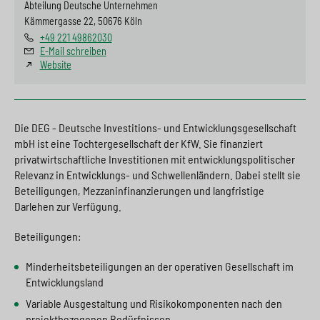
Papua-Neuguinea, Paraguay, Peru, Philippinen, Republik Moldau,
Abteilung Deutsche Unternehmen
Ruanda, Salomonen, Sambia, Samoa, São Tomé und Príncipe,
Kämmergasse 22, 50676 Köln
Senegal, Serbien, Sierra Leone, Simbabwe, Somalia, Sri Lanka, St.
+49 221 49862030
Helena, St. Lucia, St. Vinzent und die Grenadinen, Südafrika, Sudan,
E-Mail schreiben
Südsudan, Suriname, Swasiland, Syrien, Tadschikistan, Tansania,
Website
Thailand, Togo, Tokelau, Tonga, Tschad, Tunesien, Türkei,
Turkmenistan, Tuvalu, Uganda, Ukraine, Usbekistan, Vanuatu,
Venezuela, Vietnam, Wallis und Futuna, Zentralafrikanische
Republik
Die DEG - Deutsche Investitions- und Entwicklungsgesellschaft
mbH ist eine Tochtergesellschaft der KfW. Sie finanziert
privatwirtschaftliche Investitionen mit entwicklungspolitischer
Relevanz in Entwicklungs- und Schwellenländern. Dabei stellt sie
Beteiligungen, Mezzaninfinanzierungen und langfristige
Darlehen zur Verfügung.
Beteiligungen:
Minderheitsbeteiligungen an der operativen Gesellschaft im
Entwicklungsland
Variable Ausgestaltung und Risikokomponenten nach den
projektbezogenen Bedürfnissen