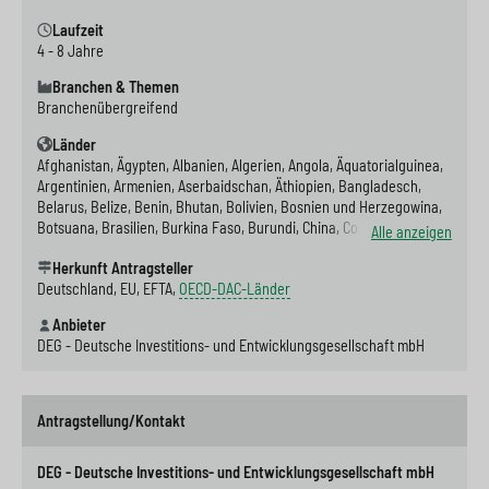
e
s
n
g
Laufzeit
4 - 8 Jahre
s
p
g
e
Branchen & Themen
w
r
e
n
Branchenübergreifend
i
i
n
>
Länder
Afghanistan, Ägypten, Albanien, Algerien, Angola, Äquatorialguinea,
t
n
>
Argentinien, Armenien, Aserbaidschan, Äthiopien, Bangladesch,
c
g
Belarus, Belize, Benin, Bhutan, Bolivien, Bosnien und Herzegowina,
Botsuana, Brasilien, Burkina Faso, Burundi, China, Costa Rica,
Alle anzeigen
h
e
Demokratische Republik Kongo, Demokratische Volksrepublik
Herkunft Antragsteller
Korea, Dominica, Dominikanische Republik, Dschibuti, Ecuador, El
n
>
Deutschland, EU, EFTA,
OECD-DAC-Länder
Salvador, Elfenbeinküste, Eritrea, Fidschi, Gabun, Gambia, Georgien,
Ghana, Grenada, Guatemala, Guinea, Guinea-Bissau, Guyana, Haiti,
>
Anbieter
Honduras, Indien, Indonesien, Irak, Iran, Jamaika, Jemen, Jordanien,
DEG - Deutsche Investitions- und Entwicklungsgesellschaft mbH
Kambodscha, Kamerun, Kap Verde, Kasachstan, Kenia, Kirgisistan,
Kiribati, Kolumbien, Komoren, Kongo, Kosovo, Kuba, Laos, Lesotho,
Libanon, Liberia, Libyen, Madagaskar, Malawi, Malaysia, Malediven,
Mali, Marokko, Marschallinseln, Mauretanien, Mauritius, Mexiko,
Antragstellung/Kontakt
Mikronesien, Mongolei, Montenegro, Montserrat, Mosambik,
Myanmar, Namibia, Nauru, Nepal, Nicaragua, Niger, Nigeria, Niue,
DEG - Deutsche Investitions- und Entwicklungsgesellschaft mbH
Nordmazedonien, Osttimor, Pakistan, Palästina, Palau, Panama,