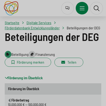
J
Z
Z
Z
u
u
u
u
m
r
m
r
Startseite
Digitale Services
p
N
I
S
Förderdatenbank Entwicklungsländer
Beteiligungen der DEG
Beteiligungen der DEG
t
a
n
u
o
v
h
c
l
i
a
h
Beteiligung
Finanzierung
a
g
l
e
Förderung merken
Teilen
n
a
t
s
g
t
s
p
Förderung im Überblick
u
i
p
r
Förderung im Überblick
a
o
r
i
Förderbetrag
g
n
i
n
10.000.000 € — 100.000.000 €