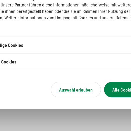
 Entwicklung (AWE) bietet umfassende Beratung zu
. Unsere Partner führen diese Informationen möglicherweise mit weiter
e ihnen bereitgestellt haben oder die sie im Rahmen Ihrer Nutzung der
von der Bundesregierung, der Europäischen Union sowie
. Weitere Informationen zum Umgang mit Cookies und unsere Datensc
 werden. Damit soll der Markteintritt in der Ukraine
szusammenarbeit und Privatwirtschaft gestärkt werden.
 werden zu Fördermöglichkeiten und strategischen
ige Cookies
hlen: Beratung bei der Inanspruchnahme von Förder- und
ktuellen Ausschreibungen internationaler
k Cookies
ssful Tenders and Procurement).
päischer und ukrainischer Unternehmen bei der
Auswahl erlauben
Alle Cook
inische Unternehmen