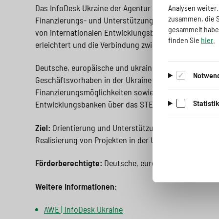
a
o
r
i
Das InfoDesk Ukraine der Agentur für Wirtschaft und
Analysen weiter
zusammen, die Si
g
n
i
n
Finanzierungs- und Unterstützungsprogrammen, die 
gesammelt haben
von internationalen Entwicklungsbanken bereitgestellt
e
s
n
g
finden Sie
hier
.
erleichtert und die Verbindung zwischen Entwicklung
s
p
g
e
Deutsche, europäische und ukrainische Unternehmen
Notwend
w
r
e
n
Geschäftsvorhaben in der Ukraine beraten. Hierzu zä
Finanzierungsmöglichkeiten sowie Informationen zu a
i
i
n
>
Statisti
Entwicklungsbanken über das STEP-Programm (Succe
t
n
>
Ziel:
Orientierung und Unterstützung deutscher, euro
c
g
Realisierung von Projekten in der Ukraine
h
e
Förderberechtigte:
Deutsche, europäische und ukra
n
>
Weitere Informationen:
>
AWE | InfoDesk Ukraine