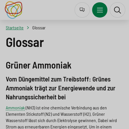
J
Z
Z
Z
u
u
u
u
m
r
m
r
Startseite
Glossar
p
N
I
S
Glossar
t
a
n
u
o
v
h
c
Grüner Ammoniak
l
i
a
h
a
g
l
e
Vom Düngemittel zum Treibstoff: Grünes
n
a
t
s
Ammoniak trägt zur Energiewende und zur
g
t
s
p
Nahrungssicherheit bei
u
i
p
r
Ammoniak
(NH3) ist eine chemische Verbindung aus den
a
o
r
i
Elementen Stickstoff (N2) und Wasserstoff (H2). Grüner
Wasserstoff lässt sich durch Elektrolyse gewinnen. Dabei wird
g
n
i
n
Strom aus erneuerbaren Energien eingesetzt. Um in einem