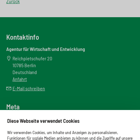
Zurück
Kontaktinfo
Agentur für Wirtschaft und Entwicklung
Reichpietschufer 20
10785 Berlin
Deutschland
Anfahrt
E-Mail schreiben
Meta
Downloadbereich
Diese Webseite verwendet Cookies
Newsletter
Wir verwenden Cookies, um Inhalte und Anzeigen zu personalisieren,
Glossar
Funktionen für soziale Medien anbieten zu können und die Zugriffe auf unsere