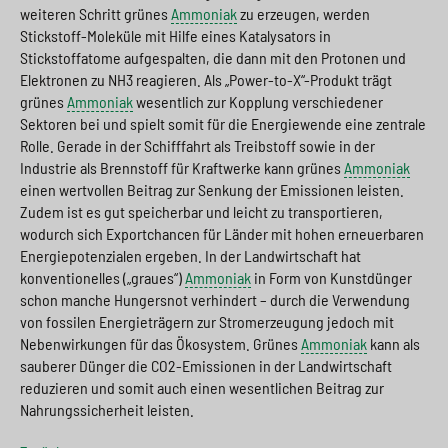
e
s
n
g
weiteren Schritt grünes
Ammoniak
zu erzeugen, werden
Stickstoff-Moleküle mit Hilfe eines Katalysators in
s
p
g
e
Stickstoffatome aufgespalten, die dann mit den Protonen und
Elektronen zu NH3 reagieren. Als „Power-to-X“-Produkt trägt
w
r
e
n
grünes
Ammoniak
wesentlich zur Kopplung verschiedener
i
i
n
>
Sektoren bei und spielt somit für die Energiewende eine zentrale
Rolle. Gerade in der Schifffahrt als Treibstoff sowie in der
t
n
>
Industrie als Brennstoff für Kraftwerke kann grünes
Ammoniak
c
g
einen wertvollen Beitrag zur Senkung der Emissionen leisten.
Zudem ist es gut speicherbar und leicht zu transportieren,
h
e
wodurch sich Exportchancen für Länder mit hohen erneuerbaren
Energiepotenzialen ergeben. In der Landwirtschaft hat
n
>
konventionelles („graues“)
Ammoniak
in Form von Kunstdünger
>
schon manche Hungersnot verhindert – durch die Verwendung
von fossilen Energieträgern zur Stromerzeugung jedoch mit
Nebenwirkungen für das Ökosystem. Grünes
Ammoniak
kann als
sauberer Dünger die CO2-Emissionen in der Landwirtschaft
reduzieren und somit auch einen wesentlichen Beitrag zur
Nahrungssicherheit leisten.