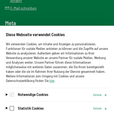
Anfahrt
E-Mail schreiben
Meta
Downloadbereich
Diese Webseite verwendet Cookies
Newsletter
Wir verwenden Cookies, um Inhalte und Anzeigen zu personalisieren,
Glossar
Funktionen für soziale Medien anbieten zu können und die Zugriffe auf unsere
Website zu analysieren. Außerdem geben wir Informationen zu Ihrer
Impressum
Verwendung unserer Website an unsere Partner für soziale Medien, Werbung
und Analysen weiter. Unsere Partner führen diese Informationen
Datenschutz
möglicherweise mit weiteren Daten zusammen, die Sie ihnen bereitgestellt
haben oder die sie im Rahmen Ihrer Nutzung der Dienste gesammelt haben.
Cookies
Weitere Informationen zum Umgang mit Cookies und unsere
Datenschutzerklärung finden Sie
hier
.
Notwendige Cookies
Details
Auf dem Laufenden bleiben.
Newsletter abonnieren
Statistik Cookies
Details