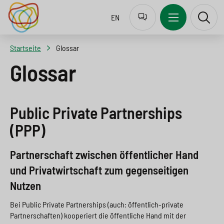
J
Z
Z
Z
EN
u
u
u
u
m
r
m
r
Startseite
Glossar
p
N
I
S
Glossar
t
a
n
u
o
v
h
c
Public Private Partnerships
l
i
a
h
(PPP)
a
g
l
e
n
a
t
s
Partnerschaft zwischen öffentlicher Hand
g
t
s
p
und Privatwirtschaft zum gegenseitigen
u
i
p
r
Nutzen
a
o
r
i
Bei Public Private Partnerships (auch: öffentlich-private
g
n
i
n
Partnerschaften) kooperiert die öffentliche Hand mit der