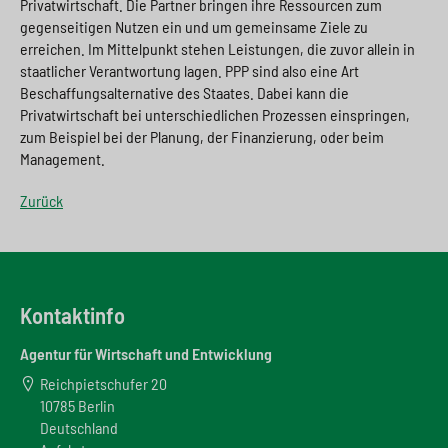
Privatwirtschaft. Die Partner bringen ihre Ressourcen zum
e
s
n
g
gegenseitigen Nutzen ein und um gemeinsame Ziele zu
s
p
g
e
erreichen. Im Mittelpunkt stehen Leistungen, die zuvor allein in
staatlicher Verantwortung lagen. PPP sind also eine Art
w
r
e
n
Beschaffungsalternative des Staates. Dabei kann die
Privatwirtschaft bei unterschiedlichen Prozessen einspringen,
i
i
n
>
zum Beispiel bei der Planung, der Finanzierung, oder beim
t
n
>
Management.
c
g
Zurück
h
e
n
>
>
Kontaktinfo
Agentur für Wirtschaft und Entwicklung
Reichpietschufer 20
10785 Berlin
Deutschland