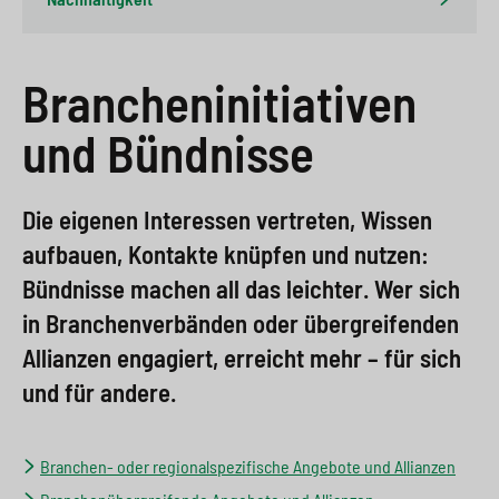
e
s
n
g
s
p
g
e
Brancheninitiativen
w
r
e
n
i
i
n
und Bündnisse
>
t
n
>
c
g
Die eigenen Interessen vertreten, Wissen
h
e
aufbauen, Kontakte knüpfen und nutzen:
Bündnisse machen all das leichter. Wer sich
n
>
in Branchenverbänden oder übergreifenden
>
Allianzen engagiert, erreicht mehr – für sich
und für andere.
Branchen- oder regionalspezifische Angebote und Allianzen