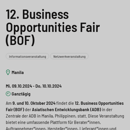
e
s
n
g
12. Business
s
p
g
e
Opportunities Fair
w
r
e
n
i
i
n
(BOF)
>
t
n
>
c
g
Informationsveranstaltung
Netzwerkveranstaltung
h
e
Manila
n
>
Mi, 09.10.2024 - Do, 10.10.2024
>
Ganztägig
Am
9. und 10. Oktober 2024
findet die
12. Business Opportunities
Fair (BOF)
der
Asiatischen Entwicklungsbank (ADB)
in der
Zentrale der ADB in Manila, Philippinen, statt. Diese Veranstaltung
bietet eine umfassende Plattform für Berater*innen,
Auftragnehmer*innen, Hersteller*innen, Lieferant*innen und