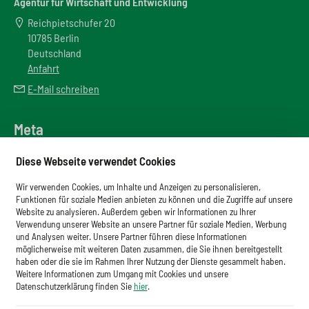
Agentur für Wirtschaft und Entwicklung
Reichpietschufer 20
10785 Berlin
Deutschland
Anfahrt
E-Mail schreiben
Meta
Downloadbereich
Diese Webseite verwendet Cookies
Newsletter
Wir verwenden Cookies, um Inhalte und Anzeigen zu personalisieren,
Glossar
Funktionen für soziale Medien anbieten zu können und die Zugriffe auf unsere
Website zu analysieren. Außerdem geben wir Informationen zu Ihrer
Impressum
Verwendung unserer Website an unsere Partner für soziale Medien, Werbung
und Analysen weiter. Unsere Partner führen diese Informationen
Datenschutz
möglicherweise mit weiteren Daten zusammen, die Sie ihnen bereitgestellt
haben oder die sie im Rahmen Ihrer Nutzung der Dienste gesammelt haben.
Cookies
Weitere Informationen zum Umgang mit Cookies und unsere
Datenschutzerklärung finden Sie
hier
.