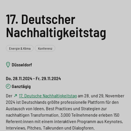
e
s
n
g
17. Deutscher
s
p
g
e
w
r
e
n
Nachhaltigkeitstag
i
i
n
>
t
n
>
Energie & Klima
Konferenz
c
g
Düsseldorf
h
e
n
>
Do, 28.11.2024 - Fr, 29.11.2024
Ganztägig
>
Der
17. Deutsche Nachhaltigkeitstag
am 28. und 29. November
2024 ist Deutschlands größte professionelle Plattform für den
Austausch von Ideen, Best Practices und Strategien zur
nachhaltigen Transformation. 3.000 Teilnehmende erleben 150
Referent:innen mit einem interaktiven Programm aus Keynotes,
Interviews, Pitches, Talkrunden und Dialogforen.