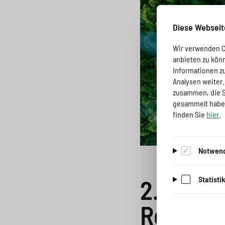
a
o
r
i
g
n
i
n
Diese Webseit
e
s
n
g
Wir verwenden Co
anbieten zu kön
s
p
g
e
Informationen z
w
r
e
n
Analysen weiter
zusammen, die Si
i
i
n
>
gesammelt haben
finden Sie
hier
.
t
n
>
c
g
Notwend
h
e
2. Onlin
Statisti
n
>
>
Review