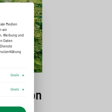
iale Medien
n wir
en, Werbung und
en Daten
 Dienste
hutzerklärung
Details
ification
Details