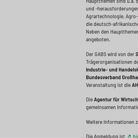
Hauptthemen sind u.a. 
und -herausforderungen 
Agrartechnologie, Agro
die deutsch-afrikanisc
Neben den Hauptthemen 
angeboten.
Der GABS wird von der
S
Trägerorganisationen der
Industrie- und Handel
Bundesverband Großhan
Veranstaltung ist die
AH
Die
Agentur für Wirtsc
gemeinsamen Informatio
Weitere Informationen z
Die Anmeldung ist
hi