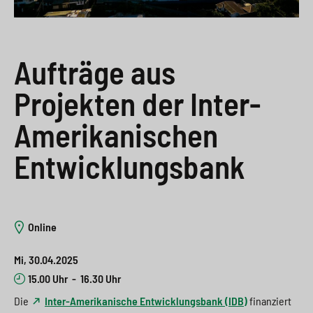
e
s
n
g
s
p
g
e
w
r
e
n
Aufträge aus
i
i
n
>
Projekten der Inter-
t
n
>
Amerikanischen
c
g
Entwicklungsbank
h
e
n
>
>
Online
Mi, 30.04.2025
15.00 Uhr
-
16.30 Uhr
Die
Inter-Amerikanische Entwicklungsbank (IDB)
finanziert