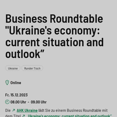
e
s
n
g
s
p
g
e
Business Roundtable
w
r
e
n
"Ukraine's economy:
i
i
n
>
current situation and
t
n
>
outlook”
c
g
h
e
n
>
Ukraine
Runder Tisch
>
Online
Fr, 15.12.2023
08.00 Uhr
-
09.00 Uhr
Die
AHK Ukraine
lädt Sie zu einem Business Roundtable mit
dem Titel
„Ukraine’s economy: current situation and outlook“