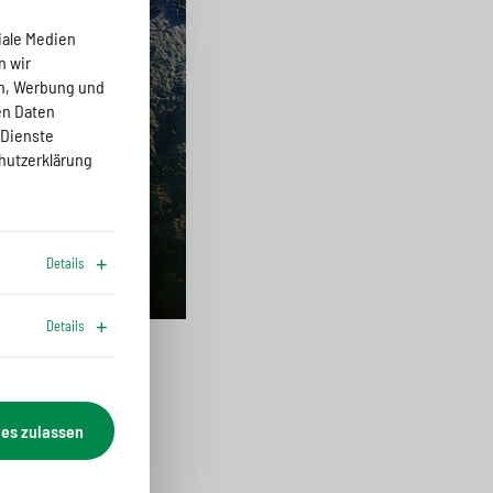
iale Medien
n wir
en, Werbung und
en Daten
 Dienste
hutzerklärung
Details
Details
?
ies zulassen