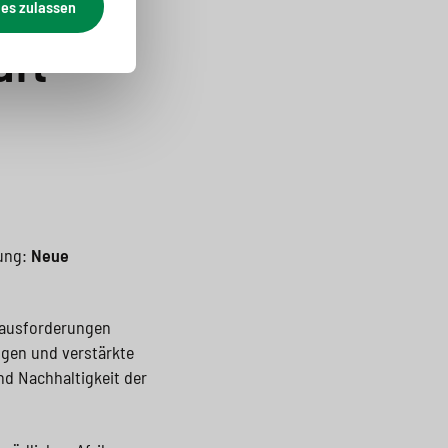
die
ies zulassen
aft
tung:
Neue
erausforderungen
ngen und verstärkte
d Nachhaltigkeit der