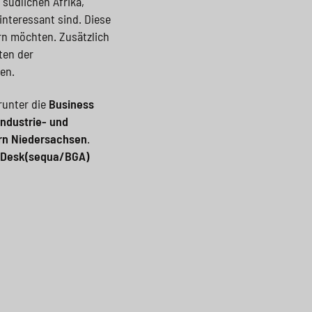
südlichen Afrika,
nteressant sind. Diese
rn möchten. Zusätzlich
ten der
en.
runter die
Business
Industrie- und
rn Niedersachsen
.
 Desk
(sequa/BGA)