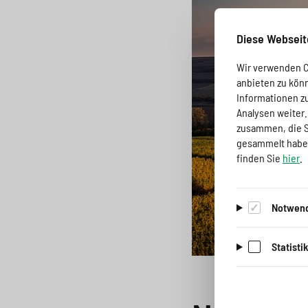
a
o
r
i
g
n
i
n
Diese Webseit
e
s
n
g
Wir verwenden Co
s
p
g
e
anbieten zu kön
Informationen z
w
r
e
n
Analysen weiter
zusammen, die Si
i
i
n
>
gesammelt haben
finden Sie
hier
.
t
n
>
c
g
Notwend
h
e
n
Statisti
>
>