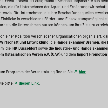
ne-Event präsentiert ausgewählte Beschaffungsmärkte aus dem 
en, die für Unternehmen der Agrar- und Ernährungswirtschaft i
tenzial für Unternehmen, die ihre Beschaffungsquellen erweite
g Einblicke in verschiedene Förder- und Finanzierungsmöglichkei
beit, die Unternehmen nutzen können, um ihre Ziele zu erreich
von einer Koalition verschiedener Organisationen organisiert, da
 Wirtschaft und Entwicklung
, die
Handelskammer Bremen
, die
am
, die
IHK Düsseldorf
sowie
die Industrie- und Handelskamme
vom
Ostasiatischen Verein e.V. (OAV)
und dem
Import Promotion
zum Programm der Veranstaltung finden Sie
hier
.
ie bitte
diesen Link
.