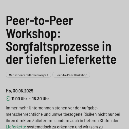
e
s
n
g
s
p
g
e
Peer-to-Peer
w
r
e
n
Workshop:
i
i
n
>
Sorgfaltsprozesse in
t
n
>
der tiefen Lieferkette
c
g
h
e
n
>
Menschenrechtliche Sorgfalt
Peer-to-Peer Workshop
>
Mo, 30.06.2025
11.00 Uhr
-
16.30 Uhr
Immer mehr Unternehmen stehen vor der Aufgabe,
menschenrechtliche und umweltbezogene Risiken nicht nur bei
ihren direkten Zulieferern, sondern auch in tieferen Stufen der
Lieferkette
systematisch zu erkennen und wirksam zu