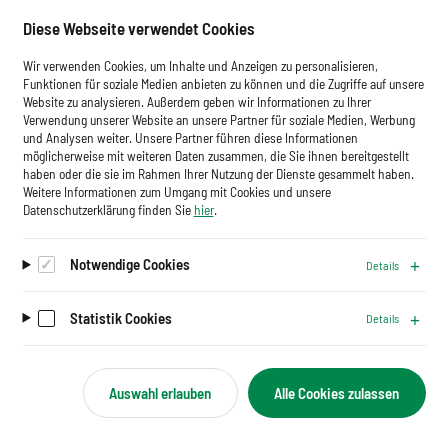
Downloadbereich
Diese Webseite verwendet Cookies
Newsletter
Wir verwenden Cookies, um Inhalte und Anzeigen zu personalisieren,
Glossar
Funktionen für soziale Medien anbieten zu können und die Zugriffe auf unsere
Website zu analysieren. Außerdem geben wir Informationen zu Ihrer
Impressum
Verwendung unserer Website an unsere Partner für soziale Medien, Werbung
und Analysen weiter. Unsere Partner führen diese Informationen
Datenschutz
möglicherweise mit weiteren Daten zusammen, die Sie ihnen bereitgestellt
haben oder die sie im Rahmen Ihrer Nutzung der Dienste gesammelt haben.
Cookies
Weitere Informationen zum Umgang mit Cookies und unsere
Datenschutzerklärung finden Sie
hier
.
Notwendige Cookies
Details
Auf dem Laufenden bleiben.
Newsletter abonnieren
Statistik Cookies
Details
Auswahl erlauben
Alle Cookies zulassen
B
Folgen Sie uns
e
s