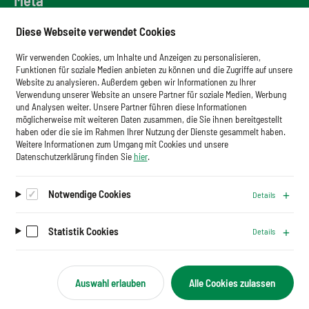
Downloadbereich
Diese Webseite verwendet Cookies
Newsletter
Wir verwenden Cookies, um Inhalte und Anzeigen zu personalisieren,
Glossar
Funktionen für soziale Medien anbieten zu können und die Zugriffe auf unsere
Website zu analysieren. Außerdem geben wir Informationen zu Ihrer
Impressum
Verwendung unserer Website an unsere Partner für soziale Medien, Werbung
und Analysen weiter. Unsere Partner führen diese Informationen
Datenschutz
möglicherweise mit weiteren Daten zusammen, die Sie ihnen bereitgestellt
haben oder die sie im Rahmen Ihrer Nutzung der Dienste gesammelt haben.
Cookies
Weitere Informationen zum Umgang mit Cookies und unsere
Datenschutzerklärung finden Sie
hier
.
Notwendige Cookies
Details
Auf dem Laufenden bleiben.
Newsletter abonnieren
Statistik Cookies
Details
Auswahl erlauben
Alle Cookies zulassen
B
Folgen Sie uns
e