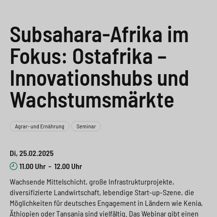
e
s
n
g
s
p
g
e
Subsahara-Afrika im
w
r
e
n
Fokus: Ostafrika –
i
i
n
>
Innovationshubs und
t
n
>
Wachstumsmärkte
c
g
h
e
n
>
Agrar- und Ernährung
Seminar
>
Di, 25.02.2025
11.00 Uhr
-
12.00 Uhr
Wachsende Mittelschicht, große Infrastrukturprojekte,
diversifizierte Landwirtschaft, lebendige Start-up-Szene, die
Möglichkeiten für deutsches Engagement in Ländern wie Kenia,
Äthiopien oder Tansania sind vielfältig. Das Webinar gibt einen