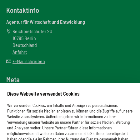
Kontaktinfo
Agentur für Wirtschaft und Entwicklung
Reichpietschufer 20
10785 Berlin
Deutschland
Anfahrt
E-Mail schreiben
Meta
Downloadbereich
Diese Webseite verwendet Cookies
Newsletter
Wir verwenden Cookies, um Inhalte und Anzeigen zu personalisieren,
Glossar
Funktionen für soziale Medien anbieten zu können und die Zugriffe auf unsere
Website zu analysieren. Außerdem geben wir Informationen zu Ihrer
Impressum
Verwendung unserer Website an unsere Partner für soziale Medien, Werbung
und Analysen weiter. Unsere Partner führen diese Informationen
Datenschutz
möglicherweise mit weiteren Daten zusammen, die Sie ihnen bereitgestellt
haben oder die sie im Rahmen Ihrer Nutzung der Dienste gesammelt haben.
Cookies