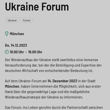
Ukraine Forum
e
s
n
g
s
p
g
e
w
r
e
n
Ukraine
Forum
i
i
n
>
München
t
n
>
Do, 14.12.2023
c
g
10.00 Uhr
-
16.00 Uhr
h
e
Der Wiederaufbau der Ukraine stellt zweifellos eine immense
n
>
Herausforderung dar, bei der die Beteiligung und Expertise der
deutschen Wirtschaft von entscheidender Bedeutung ist.
>
Auf dem Ukraine-Forum am
14. Dezember 2023
in der Stadt
München
, haben Unternehmen die Möglichkeit, sich aus erster
Hand über die gegenwärtige Lage und die maßgebliche
Wiederaufbaustrategie der Ukraine zu informieren.
Das Forum, ins Leben gerufen durch die Partnerschaft zwischen