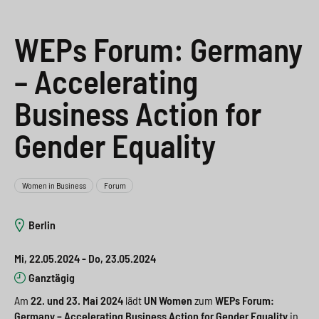
e
s
n
g
s
p
g
e
WEPs Forum: Germany
w
r
e
n
– Accelerating
i
i
n
>
Business Action for
t
n
>
Gender Equality
c
g
h
e
n
>
Women in Business
Forum
>
Berlin
Mi, 22.05.2024 - Do, 23.05.2024
Ganztägig
Am
22. und 23. Mai 2024
lädt
UN Women
zum
WEPs Forum:
Germany – Accelerating Business Action for Gender Equality
in