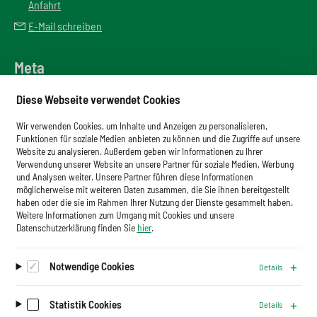
Anfahrt
E-Mail schreiben
Meta
Downloadbereich
Diese Webseite verwendet Cookies
Newsletter
Wir verwenden Cookies, um Inhalte und Anzeigen zu personalisieren,
Glossar
Funktionen für soziale Medien anbieten zu können und die Zugriffe auf unsere
Website zu analysieren. Außerdem geben wir Informationen zu Ihrer
Impressum
Verwendung unserer Website an unsere Partner für soziale Medien, Werbung
und Analysen weiter. Unsere Partner führen diese Informationen
Datenschutz
möglicherweise mit weiteren Daten zusammen, die Sie ihnen bereitgestellt
haben oder die sie im Rahmen Ihrer Nutzung der Dienste gesammelt haben.
Cookies
Weitere Informationen zum Umgang mit Cookies und unsere
Datenschutzerklärung finden Sie
hier
.
Notwendige Cookies
Details
Auf dem Laufenden bleiben.
Newsletter abonnieren
Statistik Cookies
Details