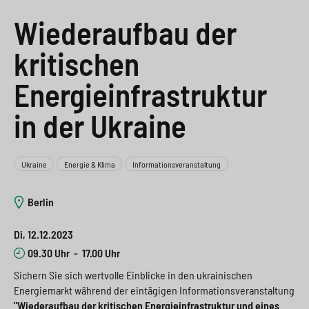
e
s
n
g
Wiederaufbau der
s
p
g
e
kritischen
w
r
e
n
i
i
n
Energieinfrastruktur
>
t
n
>
in der Ukraine
c
g
h
e
Ukraine
Energie & Klima
Informationsveranstaltung
n
>
Berlin
>
Di, 12.12.2023
09.30 Uhr
-
17.00 Uhr
Sichern Sie sich wertvolle Einblicke in den ukrainischen
Energiemarkt während der eintägigen Informationsveranstaltung
"Wiederaufbau der kritischen Energieinfrastruktur und eines