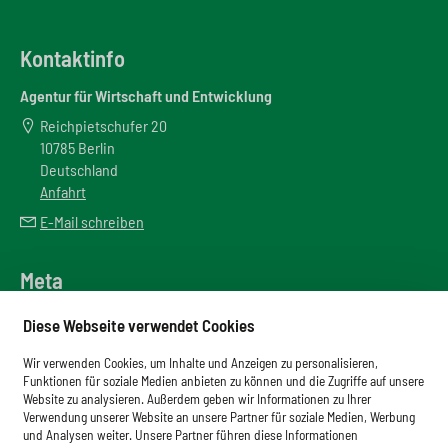
Kontaktinfo
Agentur für Wirtschaft und Entwicklung
Reichpietschufer 20
10785 Berlin
Deutschland
Anfahrt
E-Mail schreiben
Meta
Downloadbereich
Diese Webseite verwendet Cookies
Newsletter
Wir verwenden Cookies, um Inhalte und Anzeigen zu personalisieren,
Glossar
Funktionen für soziale Medien anbieten zu können und die Zugriffe auf unsere
Website zu analysieren. Außerdem geben wir Informationen zu Ihrer
Impressum
Verwendung unserer Website an unsere Partner für soziale Medien, Werbung
und Analysen weiter. Unsere Partner führen diese Informationen
Datenschutz