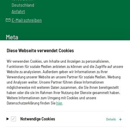
e
s
n
g
Deutschland
Anfahrt
s
p
g
e
E-Mail schreiben
w
r
e
n
i
i
n
>
Meta
t
n
>
Downloadbereich
Diese Webseite verwendet Cookies
c
g
Newsletter
Wir verwenden Cookies, um Inhalte und Anzeigen zu personalisieren,
h
e
Glossar
Funktionen für soziale Medien anbieten zu können und die Zugriffe auf unsere
Website zu analysieren. Außerdem geben wir Informationen zu Ihrer
Impressum
n
>
Verwendung unserer Website an unsere Partner für soziale Medien, Werbung
und Analysen weiter. Unsere Partner führen diese Informationen
Datenschutz
>
möglicherweise mit weiteren Daten zusammen, die Sie ihnen bereitgestellt
haben oder die sie im Rahmen Ihrer Nutzung der Dienste gesammelt haben.
Cookies
Weitere Informationen zum Umgang mit Cookies und unsere
Datenschutzerklärung finden Sie
hier
.
Notwendige Cookies
Details
Auf dem Laufenden bleiben.