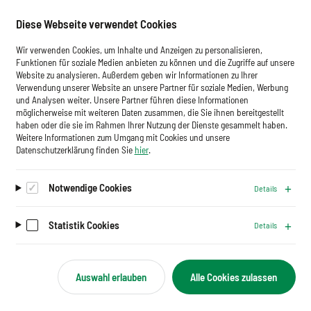
Downloadbereich
Diese Webseite verwendet Cookies
Newsletter
Wir verwenden Cookies, um Inhalte und Anzeigen zu personalisieren,
Glossar
Funktionen für soziale Medien anbieten zu können und die Zugriffe auf unsere
Website zu analysieren. Außerdem geben wir Informationen zu Ihrer
Impressum
Verwendung unserer Website an unsere Partner für soziale Medien, Werbung
und Analysen weiter. Unsere Partner führen diese Informationen
Datenschutz
möglicherweise mit weiteren Daten zusammen, die Sie ihnen bereitgestellt
haben oder die sie im Rahmen Ihrer Nutzung der Dienste gesammelt haben.
Cookies
Weitere Informationen zum Umgang mit Cookies und unsere
Datenschutzerklärung finden Sie
hier
.
Notwendige Cookies
Details
Auf dem Laufenden bleiben.
Newsletter abonnieren
Statistik Cookies
Details
Auswahl erlauben
Alle Cookies zulassen
B
Folgen Sie uns
e