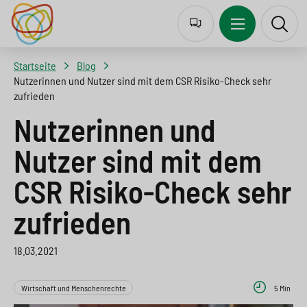
J
Z
Z
Z
u
u
u
u
m
r
m
r
Startseite
Blog
p
N
I
S
Nutzerinnen und Nutzer sind mit dem CSR Risiko-Check sehr
zufrieden
t
a
n
u
Nutzerinnen und
o
v
h
c
l
i
a
h
Nutzer sind mit dem
a
g
l
e
CSR Risiko-Check sehr
n
a
t
s
zufrieden
g
t
s
p
u
i
p
r
18.03.2021
a
o
r
i
Wirtschaft und Menschenrechte
5 Min
g
n
i
n