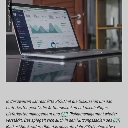
© unsplash/Carlos Muza
e
s
n
g
s
p
g
e
w
r
e
n
i
i
n
>
t
n
>
c
g
h
e
n
>
>
In der zweiten Jahreshälfte 2020 hat die Diskussion um das
Lieferkettengesetz die Aufmerksamkeit auf nachhaltiges
Lieferkettenmanagement und
CSR
-Risikomanagement wieder
verstärkt. Das spiegelt sich auch in den Nutzungszahlen des
CSR
Risiko-Check wider. Über das gesamte Jahr 2020 haben etwa