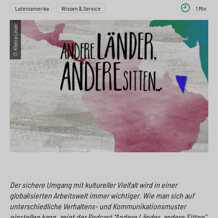
e
s
n
g
Lateinamerika
Wissen & Service
1 Min
s
p
g
e
© Kheira Linder
w
r
e
n
i
i
n
>
t
n
>
c
g
h
e
n
>
>
Der sichere Umgang mit kultureller Vielfalt wird in einer
globalisierten Arbeitswelt immer wichtiger. Wie man sich auf
unterschiedliche Verhaltens- und Kommunikationsmuster
einstellen kann, zeigt der Podcast “Andere Länder, andere Sitten”.