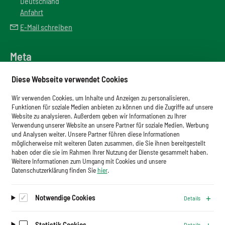
Deutschland
Anfahrt
E-Mail schreiben
Meta
Downloadbereich
Diese Webseite verwendet Cookies
Newsletter
Wir verwenden Cookies, um Inhalte und Anzeigen zu personalisieren,
Glossar
Funktionen für soziale Medien anbieten zu können und die Zugriffe auf unsere
Website zu analysieren. Außerdem geben wir Informationen zu Ihrer
Impressum
Verwendung unserer Website an unsere Partner für soziale Medien, Werbung
und Analysen weiter. Unsere Partner führen diese Informationen
Datenschutz
möglicherweise mit weiteren Daten zusammen, die Sie ihnen bereitgestellt
haben oder die sie im Rahmen Ihrer Nutzung der Dienste gesammelt haben.
Cookies
Weitere Informationen zum Umgang mit Cookies und unsere
Datenschutzerklärung finden Sie
hier
.
Notwendige Cookies
Details
Auf dem Laufenden bleiben.
Newsletter abonnieren
Statistik Cookies
Details