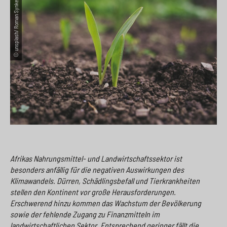
© unsplash/ Roman Synkevych
e
s
n
g
s
p
g
e
w
r
e
n
i
i
n
>
t
n
>
c
g
h
e
n
>
>
Afrikas Nahrungsmittel- und Landwirtschaftssektor ist
besonders anfällig für die negativen Auswirkungen des
Klimawandels. Dürren, Schädlingsbefall und Tierkrankheiten
stellen den Kontinent vor große Herausforderungen.
Erschwerend hinzu kommen das Wachstum der Bevölkerung
sowie der fehlende Zugang zu Finanzmitteln im
landwirtschaftlichen Sektor. Entsprechend geringer fällt die