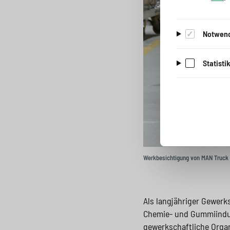
Notwend
Statisti
Werkbesichtigung von MAN Truck & 
Als langjähriger Gewerks
Chemie- und Gummiindust
gewerkschaftliche Organi