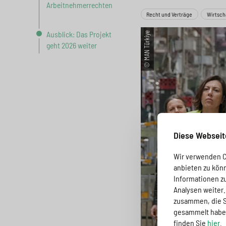
a
o
r
i
Arbeitnehmerrechten
Recht und Verträge
Wirtsch
g
n
i
n
Ausblick: Das Projekt
© MAN Türkiye
e
s
n
g
geht 2026 weiter
s
p
g
e
w
r
e
n
i
i
n
>
t
n
>
Diese Webseit
c
g
Wir verwenden Co
h
e
anbieten zu kön
Informationen z
n
>
Analysen weiter
zusammen, die Si
>
gesammelt haben
finden Sie
hier
.