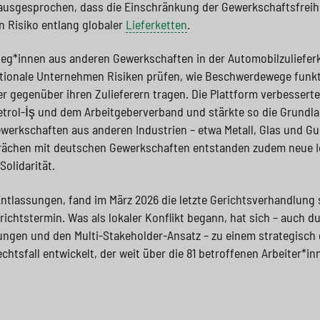
ausgesprochen, dass die Einschränkung der Gewerkschaftsfreihei
n Risiko entlang globaler
Lieferketten
.
leg*innen aus anderen Gewerkschaften in der Automobilzulieferk
ationale Unternehmen Risiken prüfen, wie Beschwerdewege funk
 gegenüber ihren Zulieferern tragen. Die Plattform verbessert
etrol-İş und dem Arbeitgeberverband und stärkte so die Grundla
werkschaften aus anderen Industrien – etwa Metall, Glas und G
ächen mit deutschen Gewerkschaften entstanden zudem neue I
olidarität.
ntlassungen, fand im März 2026 die letzte Gerichtsverhandlung s
richtstermin. Was als lokaler Konflikt begann, hat sich – auch d
rungen und den Multi-Stakeholder-Ansatz – zu einem strategisch 
htsfall entwickelt, der weit über die 81 betroffenen Arbeiter*