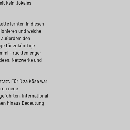
t kein „lokales
ette lernten in diesen
tionieren und welche
e außerdem den
ge für zukünftige
ummi – rückten enger
deen, Netzwerke und
tatt. Für Rıza Köse war
urch neue
geführten, international
innen hinaus Bedeutung