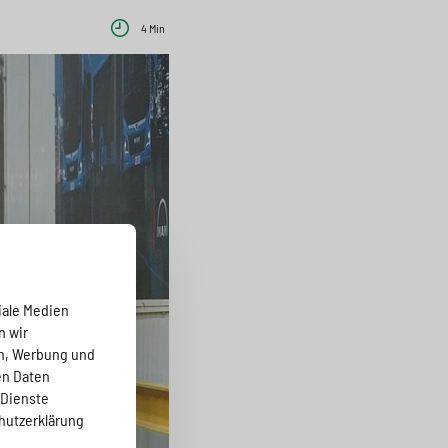
4 Min
iale Medien
n wir
en, Werbung und
en Daten
 Dienste
hutzerklärung