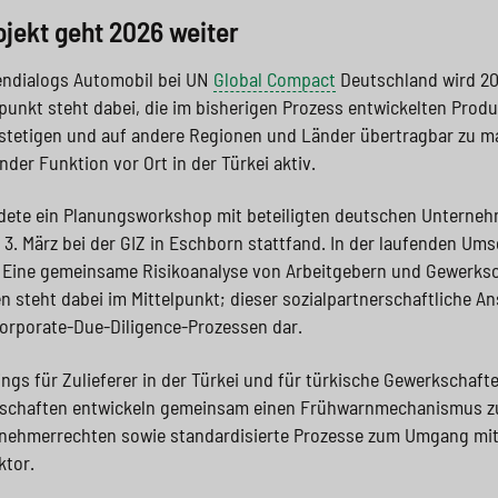
ojekt geht 2026 weiter
endialogs Automobil bei UN
Global Compact
Deutschland wird 202
lpunkt steht dabei, die im bisherigen Prozess entwickelten Pro
rstetigen und auf andere Regionen und Länder übertragbar zu m
nder Funktion vor Ort in der Türkei aktiv.
ildete ein Planungsworkshop mit beteiligten deutschen Unterne
3. März bei der GIZ in Eschborn stattfand. In der laufenden Um
: Eine gemeinsame Risikoanalyse von Arbeitgebern und Gewerksc
steht dabei im Mittelpunkt; dieser sozialpartnerschaftliche Ans
Corporate-Due-Diligence-Prozessen dar.
ings für Zulieferer in der Türkei und für türkische Gewerkschaft
kschaften entwickeln gemeinsam einen Frühwarnmechanismus zu
tnehmerrechten sowie standardisierte Prozesse zum Umgang mi
ktor.