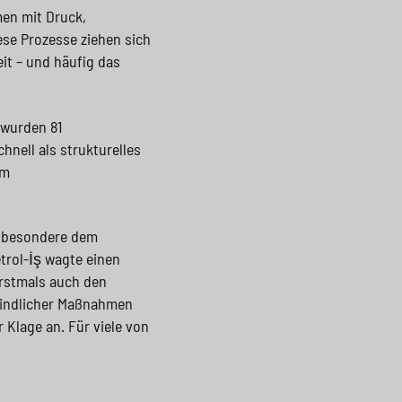
men mit Druck,
se Prozesse ziehen sich
it – und häufig das
 wurden 81
hnell als strukturelles
em
nsbesondere dem
trol-İş wagte einen
erstmals auch den
eindlicher Maßnahmen
 Klage an. Für viele von