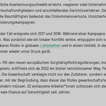
liche Anerkennungsschwelle erreicht, reagieren viele Unterneh
kschaftsmitgliedern und anschließenden Gerichtsverfahren. Die
 die Beschäftigten bedeutet das Einkommensverluste, Unsicherhe
nisierungskampagnen.
der Fall ereignete sich 2017 und 2018: Während einer Kampagne
. Was zunächst wie ein lokaler Konflikt wirkte, entpuppte sich sc
bares Risiko in globalen
Lieferketten
und in einem Umfeld, in d
mmer wieder unter Druck gerät.
. Mit den neuen europäischen Sorgfaltspflichtregulierungen, i
esetz, eröffnete sich ab 2022 ein bisher verschlossener Weg. Pe
 Die Gewerkschaft verklagte nicht nur den Zulieferer, sondern 
er, mit der Begründung, dass dieser das Risiko gewerkschaftsf
indern müssen. 32 entlassene Arbeiter*innen schlossen sich der
reale Chance auf Gerechtigkeit seit Jahren.