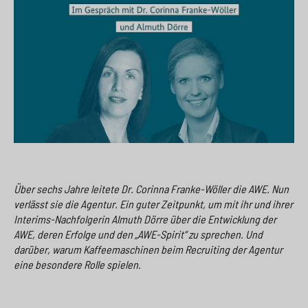
e
s
n
g
s
p
g
e
w
r
e
n
i
i
n
>
t
n
>
c
g
h
e
n
>
Über sechs Jahre leitete Dr. Corinna Franke-Wöller die AWE. Nun
>
verlässt sie die Agentur. Ein guter Zeitpunkt, um mit ihr und ihrer
Interims-Nachfolgerin Almuth Dörre über die Entwicklung der
AWE, deren Erfolge und den „AWE-Spirit“ zu sprechen. Und
darüber, warum Kaffeemaschinen beim Recruiting der Agentur
eine besondere Rolle spielen.