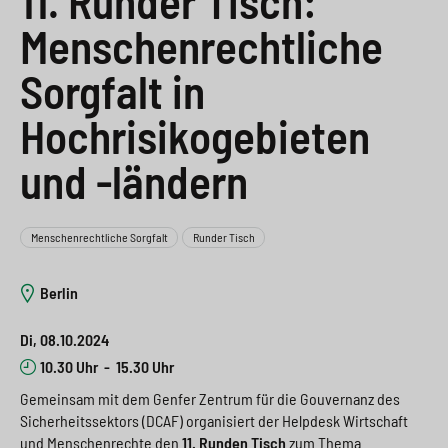
11. Runder Tisch:
e
s
n
g
Menschenrechtliche
s
p
g
e
Sorgfalt in
w
r
e
n
i
i
n
Hochrisikogebieten
>
t
n
>
und -ländern
c
g
h
e
Menschenrechtliche Sorgfalt
Runder Tisch
n
>
Berlin
>
Di, 08.10.2024
10.30 Uhr
-
15.30 Uhr
Gemeinsam mit dem Genfer Zentrum für die Gouvernanz des
Sicherheitssektors (DCAF) organisiert der Helpdesk Wirtschaft
und Menschenrechte den
11. Runden Tisch
zum Thema