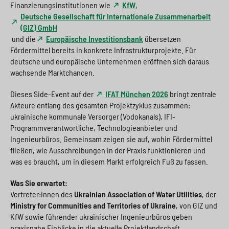
Finanzierungsinstitutionen wie
KfW
,
Deutsche Gesellschaft für Internationale Zusammenarbeit
(GIZ) GmbH
und die
Europäische Investitionsbank
übersetzen
Fördermittel bereits in konkrete Infrastrukturprojekte. Für
deutsche und europäische Unternehmen eröffnen sich daraus
wachsende Marktchancen.
Dieses Side-Event auf der
IFAT München 2026
bringt zentrale
Akteure entlang des gesamten Projektzyklus zusammen:
ukrainische kommunale Versorger (Vodokanals), IFI-
Programmverantwortliche, Technologieanbieter und
Ingenieurbüros. Gemeinsam zeigen sie auf, wohin Fördermittel
fließen, wie Ausschreibungen in der Praxis funktionieren und
was es braucht, um in diesem Markt erfolgreich Fuß zu fassen.
Was Sie erwartet:
Vertreter:innen des
Ukrainian Association of Water Utilities
, der
Ministry for Communities and Territories of Ukraine
, von GIZ und
KfW sowie führender ukrainischer Ingenieurbüros geben
praxisnahe Einblicke in die aktuelle Projektlandschaft,