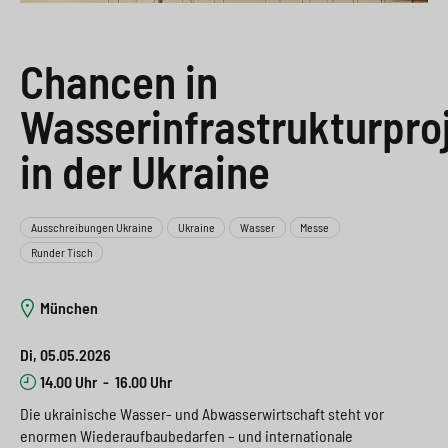
e
s
n
g
s
p
g
e
Chancen in
w
r
e
n
Wasserinfrastrukturpro
i
i
n
>
t
n
in der Ukraine
>
c
g
h
e
Ausschreibungen Ukraine
Ukraine
Wasser
Messe
Runder Tisch
n
>
>
München
Di, 05.05.2026
14.00 Uhr
-
16.00 Uhr
Die ukrainische Wasser- und Abwasserwirtschaft steht vor
enormen Wiederaufbaubedarfen – und internationale