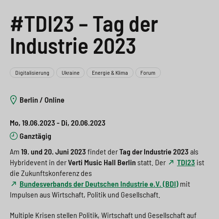
e
s
n
g
#TDI23 – Tag der
s
p
g
e
Industrie 2023
w
r
e
n
i
i
n
>
Digitalisierung
Ukraine
Energie & Klima
Forum
t
n
>
c
g
Berlin / Online
h
e
Mo, 19.06.2023 - Di, 20.06.2023
n
>
Ganztägig
>
Am
19. und 20. Juni 2023
findet der
Tag der Industrie 2023
als
Hybridevent in der
Verti Music Hall Berlin
statt. Der
TDI23
ist
die Zukunftskonferenz des
Bundesverbands der Deutschen Industrie e.V. (BDI)
mit
Impulsen aus Wirtschaft, Politik und Gesellschaft.
Multiple Krisen stellen Politik, Wirtschaft und Gesellschaft auf