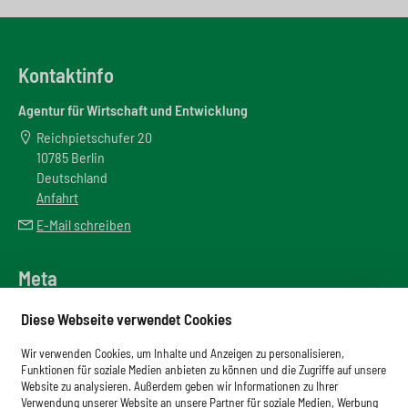
Kontaktinfo
Agentur für Wirtschaft und Entwicklung
Reichpietschufer 20
10785 Berlin
Deutschland
Anfahrt
E-Mail schreiben
Meta
Downloadbereich
Diese Webseite verwendet Cookies
Newsletter
Wir verwenden Cookies, um Inhalte und Anzeigen zu personalisieren,
Glossar
Funktionen für soziale Medien anbieten zu können und die Zugriffe auf unsere
Website zu analysieren. Außerdem geben wir Informationen zu Ihrer
Impressum
Verwendung unserer Website an unsere Partner für soziale Medien, Werbung