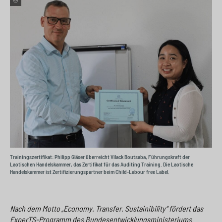
e
s
n
g
s
p
g
e
w
r
e
n
i
i
n
>
t
n
>
c
g
h
e
n
>
>
Trainingszertifikat: Philipp Gläser überreicht Vilack Boutsaba, Führungskraft der
Laotischen Handelskammer, das Zertifikat für das Auditing Training. Die Laotische
Handelskammer ist Zertifizierungspartner beim Child-Labour free Label.
Nach dem Motto „Economy. Transfer. Sustainibility“ fördert das
ExperTS-Programm des Bundesentwicklungsministeriums