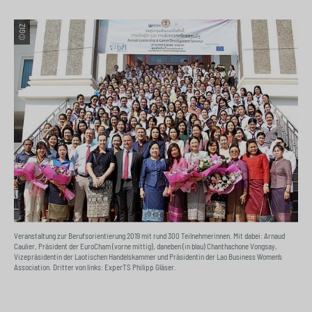
©GIZ
Veranstaltung zur Berufsorientierung 2019 mit rund 300 Teilnehmerinnen. Mit dabei: Arnaud
Caulier, Präsident der EuroCham (vorne mittig), daneben (in blau) Chanthachone Vongsay,
Vizepräsidentin der Laotischen Handelskammer und Präsidentin der Lao Business Women’s
Association. Dritter von links: ExperTS Philipp Gläser.