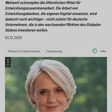
Weltweit schrumpfen die öffentlichen Mittel für
e
s
n
g
Entwicklungszusammenarbeit. Die Arbeit von
s
p
g
e
Entwicklungsbanken, die eigenes Kapital einsetzen, wird
dadurch noch wichtiger – nicht zuletzt für deutsche
w
r
e
n
Unternehmen, die in den wachsenden Märkten des Globalen
i
i
n
Südens investieren wollen.
>
03.12.2025
t
n
>
c
g
Partners in Transformation
Finanzierung
4 Min
h
e
© DEG
n
>
>