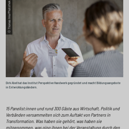
© Thomas Imo/Photothek
e
s
n
g
s
p
g
e
w
r
e
n
i
i
n
>
t
n
>
c
g
h
e
n
>
Dirk Abel hat das Institut Perspektive Handwerk gegründet und macht Bildungsangebote
>
in Entwicklungsländern.
15 Panelist:innen und rund 300 Gäste aus Wirtschaft, Politik und
Verbänden versammelten sich zum Auftakt von Partners in
Transformation. Was haben sie gehört, was haben sie
mitgenommen, was ging ihnen bei der Veranstaltung durch den