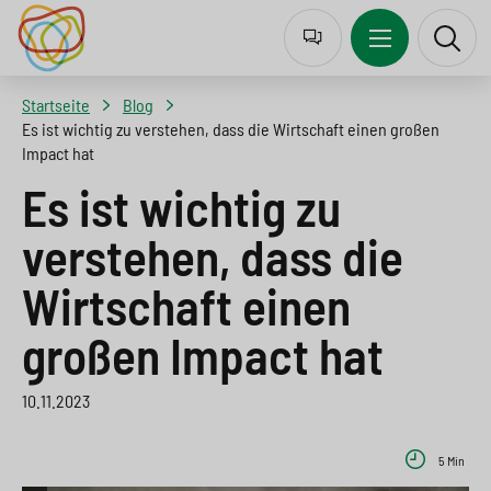
J
Z
Z
Z
u
u
u
u
m
r
m
r
Startseite
Blog
p
N
I
S
Es ist wichtig zu verstehen, dass die Wirtschaft einen großen
Impact hat
t
a
n
u
Es ist wichtig zu
o
v
h
c
l
i
a
h
verstehen, dass die
a
g
l
e
Wirtschaft einen
n
a
t
s
großen Impact hat
g
t
s
p
u
i
p
r
10.11.2023
a
o
r
i
5 Min
g
n
i
n