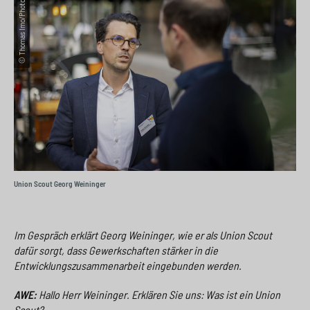
© Thomas Imo/Photothek
e
s
n
g
s
p
g
e
w
r
e
n
i
i
n
>
t
n
>
c
g
h
e
n
>
Union Scout Georg Weininger
>
Im Gespräch erklärt Georg Weininger, wie er als Union Scout
dafür sorgt, dass Gewerkschaften stärker in die
Entwicklungszusammenarbeit eingebunden werden.
AWE:
Hallo Herr Weininger. Erklären Sie uns: Was ist ein Union
Scout?