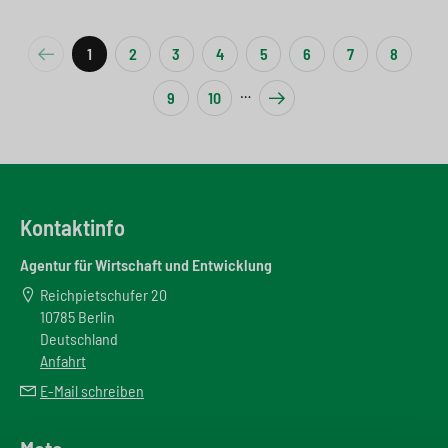
1
2
3
4
5
6
7
8
Vorherige Seite
…
9
10
Nächste Seite
Kontaktinfo
Agentur für Wirtschaft und Entwicklung
Reichpietschufer 20
10785 Berlin
Deutschland
Anfahrt
E-Mail schreiben