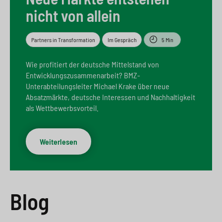
e
s
n
g
nicht von allein
s
p
g
e
Partners in Transformation
Im Gespräch
5 Min
w
r
e
n
i
i
n
>
Wie profitiert der deutsche Mittelstand von
Entwicklungszusammenarbeit? BMZ-
t
n
>
Unterabteilungsleiter Michael Krake über neue
c
g
Absatzmärkte, deutsche Interessen und Nachhaltigkeit
als Wettbewerbsvorteil.
h
e
n
>
Weiterlesen
>
Blog