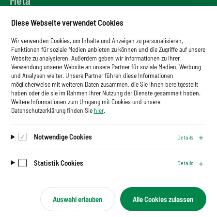
Meta
Downloadbereich
Diese Webseite verwendet Cookies
Newsletter
Wir verwenden Cookies, um Inhalte und Anzeigen zu personalisieren,
Glossar
Funktionen für soziale Medien anbieten zu können und die Zugriffe auf unsere
Website zu analysieren. Außerdem geben wir Informationen zu Ihrer
Impressum
Verwendung unserer Website an unsere Partner für soziale Medien, Werbung
und Analysen weiter. Unsere Partner führen diese Informationen
Datenschutz
möglicherweise mit weiteren Daten zusammen, die Sie ihnen bereitgestellt
haben oder die sie im Rahmen Ihrer Nutzung der Dienste gesammelt haben.
Cookies
Weitere Informationen zum Umgang mit Cookies und unsere
Datenschutzerklärung finden Sie
hier
.
Notwendige Cookies
Details
Auf dem Laufenden bleiben.
Newsletter abonnieren
Statistik Cookies
Details
Auswahl erlauben
Alle Cookies zulassen
B
Folgen Sie uns
e