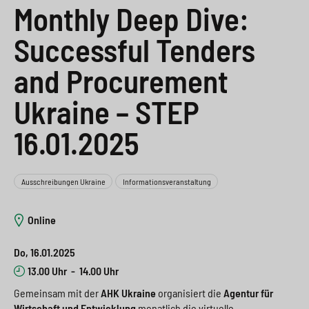
Monthly Deep Dive:
e
s
n
g
s
p
g
e
Successful Tenders
w
r
e
n
and Procurement
i
i
n
>
Ukraine – STEP
t
n
>
c
g
16.01.2025
h
e
n
>
Ausschreibungen Ukraine
Informationsveranstaltung
>
Online
Do, 16.01.2025
13.00 Uhr
-
14.00 Uhr
Gemeinsam mit der
AHK Ukraine
organisiert die
Agentur für
Wirtschaft und Entwicklung
monatlich die virtuelle