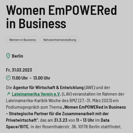
e
s
n
g
Women EmPOWERed
s
p
g
e
in Business
w
r
e
n
i
i
n
>
Women in Business
Netzwerkveranstaltung
t
n
>
Berlin
c
g
h
e
Fr, 31.03.2023
n
>
11.00 Uhr
-
13.00 Uhr
Die
Agentur für Wirtschaft & Entwicklung
(AWE) und der
>
Lateinamerika Verein e.V
.
(LAV) veranstalten im Rahmen der
Lateinamerika-Karibik Woche des BMZ (27.-31. März 2023) ein
Podiumsgespräch zum Thema
„Women EmPOWERed in Business
– Strategische Partner für die Zusammenarbeit mit der
Privatwirtschaft“
, das am
31.3.23
von
11 – 13 Uhr
im
Data
Space/BITE
, in der Rosenthalerstr. 38, 10178 Berlin stattfindet.