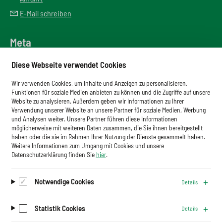
E-Mail schreiben
Meta
Downloadbereich
Diese Webseite verwendet Cookies
Newsletter
Wir verwenden Cookies, um Inhalte und Anzeigen zu personalisieren,
Glossar
Funktionen für soziale Medien anbieten zu können und die Zugriffe auf unsere
Website zu analysieren. Außerdem geben wir Informationen zu Ihrer
Impressum
Verwendung unserer Website an unsere Partner für soziale Medien, Werbung
und Analysen weiter. Unsere Partner führen diese Informationen
Datenschutz
möglicherweise mit weiteren Daten zusammen, die Sie ihnen bereitgestellt
haben oder die sie im Rahmen Ihrer Nutzung der Dienste gesammelt haben.
Cookies
Weitere Informationen zum Umgang mit Cookies und unsere
Datenschutzerklärung finden Sie
hier
.
Notwendige Cookies
Details
Auf dem Laufenden bleiben.
Newsletter abonnieren
Statistik Cookies
Details