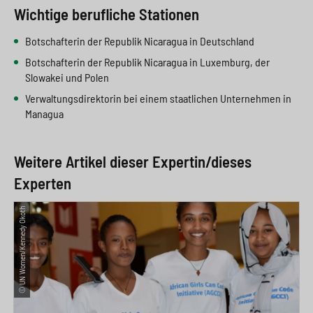
e
s
n
g
Wichtige berufliche Stationen
s
p
g
e
Botschafterin der Republik Nicaragua in Deutschland
w
r
e
n
Botschafterin der Republik Nicaragua in Luxemburg, der
Slowakei und Polen
i
i
n
>
Verwaltungsdirektorin bei einem staatlichen Unternehmen in
t
n
>
Managua
c
g
h
e
Weitere Artikel dieser Expertin/dieses
Experten
n
>
>
© UN Women/Kennedy Okoth