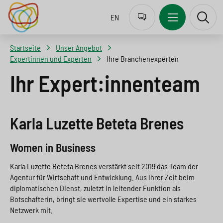
J
Z
Z
Z
EN
u
u
u
u
m
r
m
r
Startseite
Unser Angebot
p
N
I
S
Expertinnen und Experten
Ihre Branchenexperten
t
a
n
u
Ihr Expert:innenteam
o
v
h
c
l
i
a
h
Karla Luzette Beteta Brenes
a
g
l
e
n
a
t
s
Women in Business
g
t
s
p
Karla Luzette Beteta Brenes verstärkt seit 2019 das Team der
Agentur für Wirtschaft und Entwicklung. Aus ihrer Zeit beim
u
i
p
r
diplomatischen Dienst, zuletzt in leitender Funktion als
a
o
r
i
Botschafterin, bringt sie wertvolle Expertise und ein starkes
Netzwerk mit.
g
n
i
n